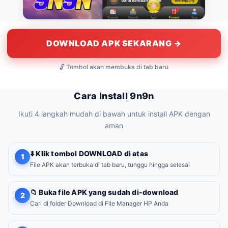
DOWNLOAD APK SEKARANG →
🔓 Tombol akan membuka di tab baru
Cara Install 9n9n
Ikuti 4 langkah mudah di bawah untuk install APK dengan
aman
⬇️ Klik tombol DOWNLOAD di atas
1
File APK akan terbuka di tab baru, tunggu hingga selesai
📁 Buka file APK yang sudah di-download
2
Cari di folder Download di File Manager HP Anda