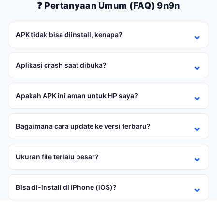
❓ Pertanyaan Umum (FAQ) 9n9n
APK tidak bisa diinstall, kenapa?
Aplikasi crash saat dibuka?
Apakah APK ini aman untuk HP saya?
Bagaimana cara update ke versi terbaru?
Ukuran file terlalu besar?
Bisa di-install di iPhone (iOS)?