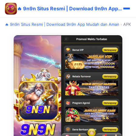
🔥 9n9n Situs Resmi | Download 9n9n App Mudah dan Aman
🔥 9n9n Situs Resmi | Download 9n9n App Mudah dan Aman
›
APK