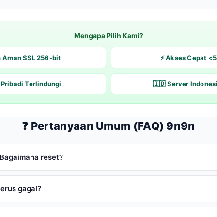
Mengapa Pilih Kami?
in Aman SSL 256-bit
⚡ Akses Cepat <5
a Pribadi Terlindungi
🇮🇩 Server Indonesi
❓ Pertanyaan Umum (FAQ) 9n9n
Bagaimana reset?
terus gagal?