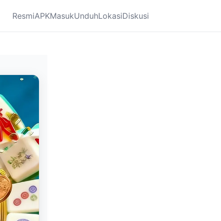
Resmi
APK
Masuk
Unduh
Lokasi
Diskusi