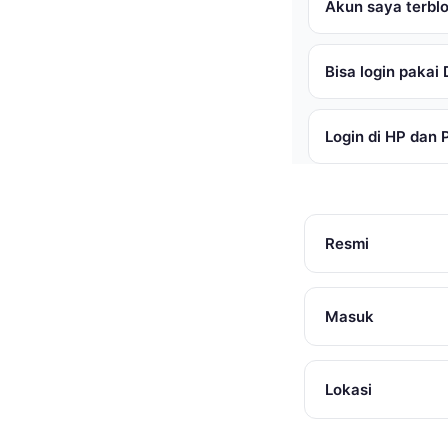
Akun saya terblo
Bisa login paka
Login di HP dan
Resmi
Masuk
Lokasi