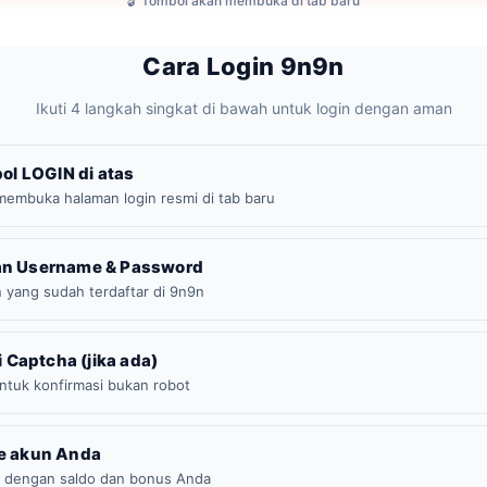
🔓 Tombol akan membuka di tab baru
Cara Login 9n9n
Ikuti 4 langkah singkat di bawah untuk login dengan aman
bol LOGIN di atas
embuka halaman login resmi di tab baru
an Username & Password
 yang sudah terdaftar di 9n9n
i Captcha (jika ada)
untuk konfirmasi bukan robot
e akun Anda
n dengan saldo dan bonus Anda